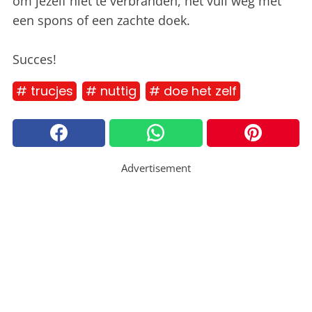
om jezelf niet te verbranden, het vuil weg met
een spons of een zachte doek.
Succes!
# trucjes
# nuttig
# doe het zelf
Advertisement